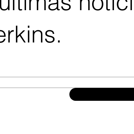
 últimas notic
rkins.