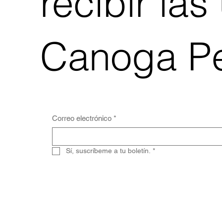
recibir las
Canoga Pe
Correo electrónico
*
Sí, suscríbeme a tu boletín.
*