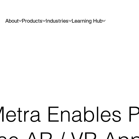
About
Products
Industries
Learning Hub
tra Enables P